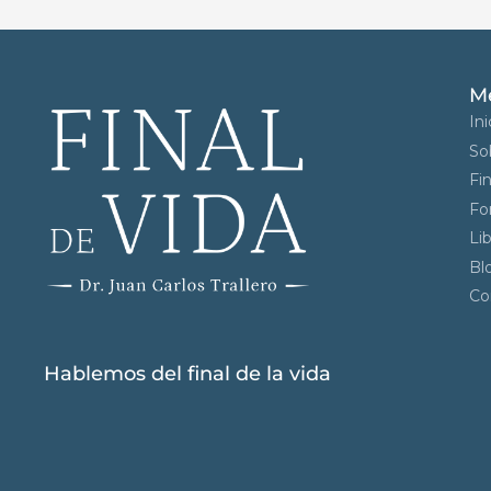
M
Ini
So
Fin
Fo
Li
Bl
Co
Hablemos del final de la vida