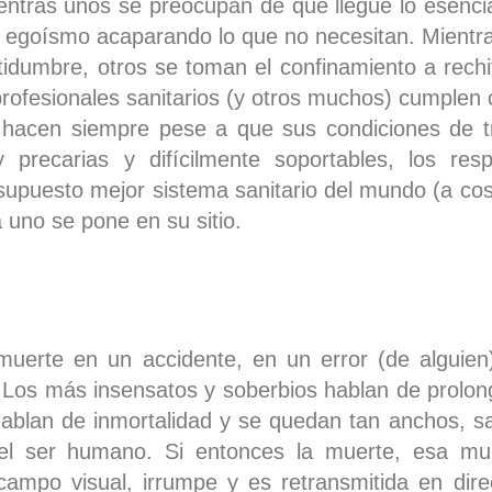
Mientras unos se preocupan de que llegue lo esenci
n egoísmo acaparando lo que no necesitan. Mientr
rtidumbre, otros se toman el confinamiento a rech
 profesionales sanitarios (y otros muchos) cumplen
hacen siempre pese a que sus condiciones de tr
precarias y difícilmente soportables, los res
supuesto mejor sistema sanitario del mundo (a cos
a uno se pone en su sitio.
erte en un accidente, en un error (de alguien),
ó. Los más insensatos y soberbios hablan de prolon
hablan de inmortalidad y se quedan tan anchos, 
el ser humano. Si entonces la muerte, esa mue
campo visual, irrumpe y es retransmitida en dire