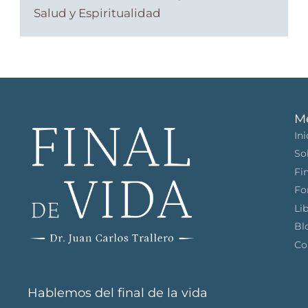
Salud y Espiritualidad
M
Ini
So
Fi
Fo
Li
Bl
Co
Hablemos del final de la vida