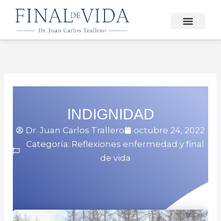
Ir
al
contenido
FINAL DE VIDA
INDIGNIDAD
Dr. Juan Carlos Trallero
octubre 24, 2022
Categoría:
Reflexiones enfermedad y final
de vida