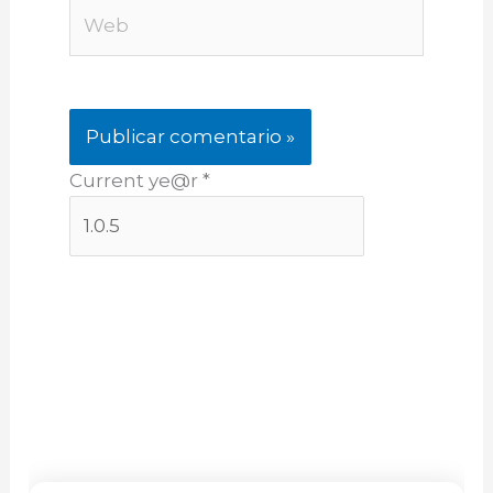
Web
Current ye@r
*