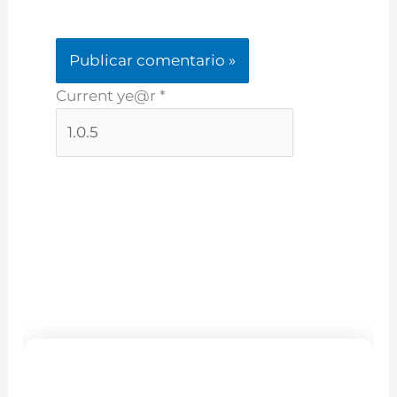
Current ye@r
*