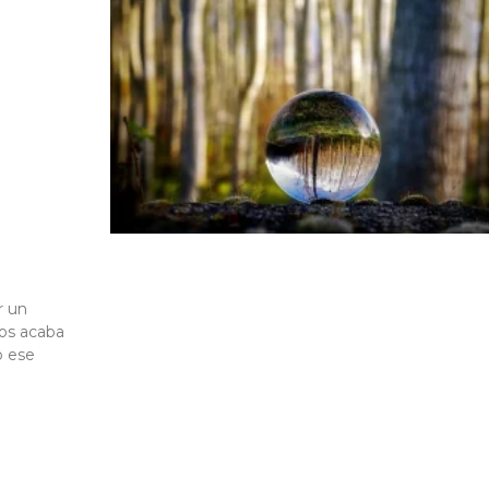
r un
nos acaba
o ese