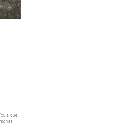
O
s
ícula que
ersonas.