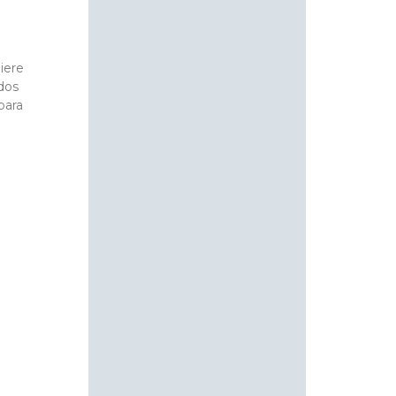
iere
dos
para