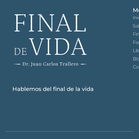
M
Ini
So
Fin
Fo
Li
Bl
Co
Hablemos del final de la vida