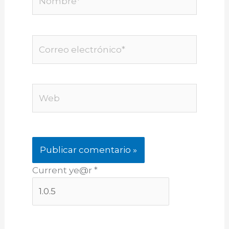
Correo
electrónico*
Web
Current ye@r
*