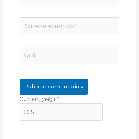
Correo
electrónico*
Web
Current ye@r
*