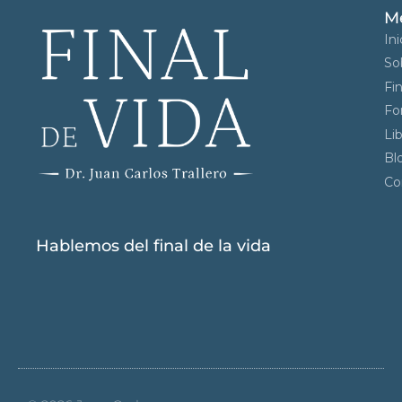
M
Ini
So
Fin
Fo
Li
Bl
Co
Hablemos del final de la vida