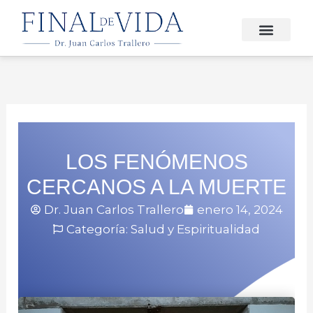
Ir
al
contenido
FINAL DE VIDA
LOS FENÓMENOS
CERCANOS A LA MUERTE
Dr. Juan Carlos Trallero
enero 14, 2024
Categoría:
Salud y Espiritualidad